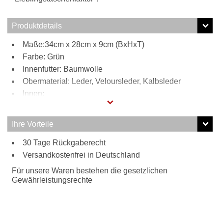
Produktdetails
Maße:34cm x 28cm x 9cm (BxHxT)
Farbe: Grün
Innenfutter: Baumwolle
Obermaterial: Leder, Veloursleder, Kalbsleder
Innen:
Reißverschlussfach
Steckfach
Ihre Vorteile
Handyfach
Außen:
30 Tage Rückgaberecht
Versandkostenfrei in Deutschland
vertikales Reißverschlussfach hinten
Tragweise:
Für unsere Waren bestehen die gesetzlichen
Henkel
Gewährleistungsrechte
Schulterriemen
Besonderheiten:
gewaschenes Kalbs- und Veloursleder