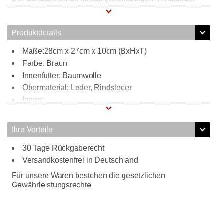
gefertigt, außerdem findet sich das Design der Tasche auf
dem Riemen wieder. Stilsicher zu jedem Outfit (von
luftigem Sommerkleid über British Chic bis rockiger
Produktdetails
Lederjacke) und zu jedem Anlass (von Uni über Freizeit
bis Büro) - der perfekte Begleiter für den Alltag!
Maße:28cm x 27cm x 10cm (BxHxT)
Farbe: Braun
Innenfutter: Baumwolle
Obermaterial: Leder, Rindsleder
Innen:
2 Steckfächer
Reißverschlussfach
Ihre Vorteile
Tragweise:
30 Tage Rückgaberecht
Henkel
Versandkostenfrei in Deutschland
Schulterriemen
Besonderheiten:
Für unsere Waren bestehen die gesetzlichen
gebürstetes Rindsleder
Gewährleistungsrechte
verstell- und abnehmbarer Schulterriemen aus
Rindsleder