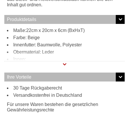
Inhalt gut ordnen.
Produktdetails
Maße:22cm x 20cm x 6cm (BxHxT)
Farbe: Beige
Innenfutter: Baumwolle, Polyester
Obermaterial: Leder
Innen:
1 Reißverschlussfach
1 Steckfach
Ihre Vorteile
Tragweise:
30 Tage Rückgaberecht
verstellbarer Schulterriemen
Besonderheiten:
Versandkostenfrei in Deutschland
Magnetverschluss
Für unsere Waren bestehen die gesetzlichen
aufgestickte Blumen-Elemente
Gewährleistungsrechte