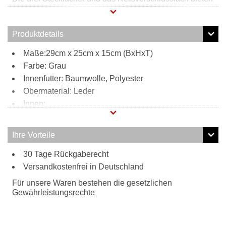
genug Möglichkeiten, um das Wesentliche des Alltags zu
ordnen. Platz ist im Inneren der Tasche ohnehin genug für
alles Wichtige.
Produktdetails
Maße:29cm x 25cm x 15cm (BxHxT)
Farbe: Grau
Innenfutter: Baumwolle, Polyester
Obermaterial: Leder
Innen:
1 Reißverschlussfach
3 Steckfächer
Ihre Vorteile
Tragweise:
30 Tage Rückgaberecht
Schulterriemen
Besonderheiten:
Versandkostenfrei in Deutschland
verstellbarer Schultergurt
Für unsere Waren bestehen die gesetzlichen
Gewährleistungsrechte