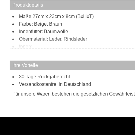
Produktdetails
Maße:27cm x 23cm x 8cm (BxHxT)
Farbe: Beige, Braun
Innenfutter: Baumwolle
Obermaterial: Leder, Rindsleder
Innen:
3 Steckfächer
1 Reißverschlussfach
Ihre Vorteile
Außen:
30 Tage Rückgaberecht
auf der einen Seite, befinden sich feine, quadra
Tragweise:
Versandkostenfrei in Deutschland
Umhängetasche
Für unsere Waren bestehen die gesetzlichen Gewährleis
Besonderheiten:
weiches Leder
millierte Außsenseite