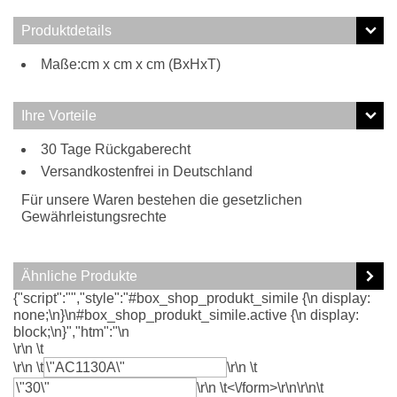
Produktdetails
Maße:cm x cm x cm (BxHxT)
Ihre Vorteile
30 Tage Rückgaberecht
Versandkostenfrei in Deutschland
Für unsere Waren bestehen die gesetzlichen
Gewährleistungsrechte
Ähnliche Produkte
{"script":"","style":"#box_shop_produkt_simile {\n display:
none;\n}\n#box_shop_produkt_simile.active {\n display:
block;\n}","htm":"\n
\r\n \t
\r\n \t
\r\n \t
\r\n \t<\/form>\r\n\r\n\t