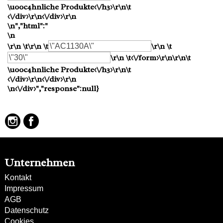
\u00c4hnliche Produkte<\/h3>\r\n\t
<\/div>\r\n<\/div>\r\n
\n","html":"
\n
\r\n \t\r\n \t
\r\n \t
\r\n \t<\/form>\r\n\r\n\t
\u00c4hnliche Produkte<\/h3>\r\n\t
<\/div>\r\n<\/div>\r\n
\n<\/div>","response":null}
Unternehmen
Kontakt
Impressum
AGB
Datenschutz
Cookies