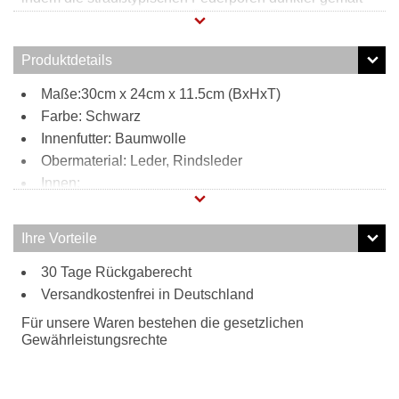
werden. Aufgrund ihrer Größe kann die Tasche in allen
Alltagssituationen genutzt werden. Genügend Platz für
Stauraum ist gegeben. Steckfächer und ein
Produktdetails
Reißverschlussfach sorgen für die passende Ordnung
und mit Hilfe des verstell- und abnehmbaren
Maße:30cm x 24cm x 11.5cm (BxHxT)
Schultergurts können Sie diese Handtasche ganz einfach
zu einer schicken Umhängetasche umfunktionieren.
Farbe: Schwarz
Innenfutter: Baumwolle
Obermaterial: Leder, Rindsleder
Innen:
1 Reißverschlussfach
2 Steckfächer
Ihre Vorteile
Tragweise:
30 Tage Rückgaberecht
Henkel
Versandkostenfrei in Deutschland
Schulterriemen
Besonderheiten:
Für unsere Waren bestehen die gesetzlichen
hochwertiges geprägtes Straußenleder mit
Gewährleistungsrechte
straußtypischen Federporen
verstell- und abnehmbarer Schultergurt