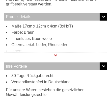
griffbereit verstaut werden.
Produktdetails
Maße:17cm x 12cm x 4cm (BxHxT)
Farbe: Braun
Innenfutter: Baumwolle
Obermaterial: Leder, Rindsleder
Innen:
1 Reißverschlussfach
1 Steckfach
Ihre Vorteile
Außen:
30 Tage Rückgaberecht
Glitzer-Optik
Tragweise:
Versandkostenfrei in Deutschland
abnehmbare Kette
Für unsere Waren bestehen die gesetzlichen
Gewährleistungsrechte