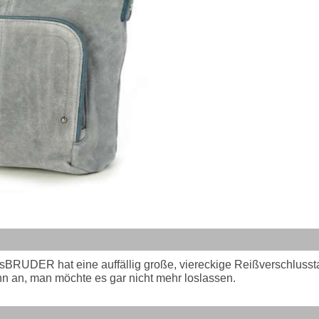
RUDER hat eine auffällig große, viereckige Reißverschlusstasc
n an, man möchte es gar nicht mehr loslassen.