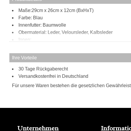
Maße:29cm x 26cm x 12cm (BxHxT)
Farbe: Blau
Innenfutter: Baumwolle
Obermaterial: Leder, Veloursleder, Kalbsleder
Innen:
Reißverschlussfach
Steckfach
Ihre Vorteile
Handyfach
Außen:
30 Tage Rückgaberecht
Versandkostenfrei in Deutschland
großes Reißverschlussfach vorne
Tragweise:
Für unsere Waren bestehen die gesetzlichen Gewährleis
Henkel
Besonderheiten:
gewaschenes Kalbs- und Veloursleder
schützende Nieten am Taschenboden
Unternehmen
Informati