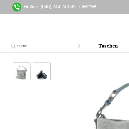
• geöffnet
Hotline: (040) 244 249-49
Taschen