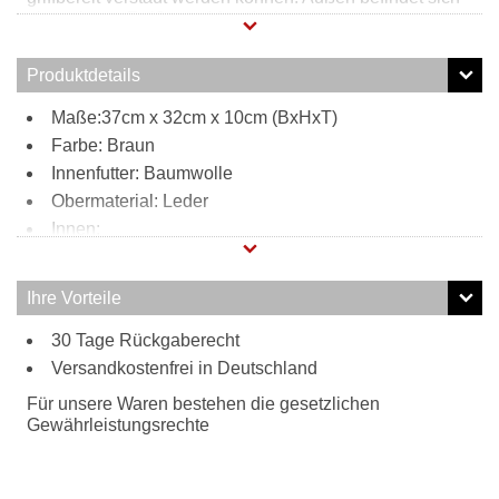
ein weiteres Reißverschlussfach welches für zusätzlichen
Stauraum sorgt. Durch den verstell- und abnehmbaren
Schultergurt kann diese Henkeltasche bequem zur
Produktdetails
Umhängetasche umfunktioniert werden. Die Tasche ist
aus hochwertigem Leder hergestellt.
Maße:37cm x 32cm x 10cm (BxHxT)
Farbe: Braun
Innenfutter: Baumwolle
Obermaterial: Leder
Innen:
1 Reißverschlussfach
1 Steckfach
Ihre Vorteile
Außen:
30 Tage Rückgaberecht
1 Reißverschlussfach
Tragweise:
Versandkostenfrei in Deutschland
Henkel
Für unsere Waren bestehen die gesetzlichen
Schulterriemen
Gewährleistungsrechte
Besonderheiten:
verstell- und abnehmbarer Schultergurt