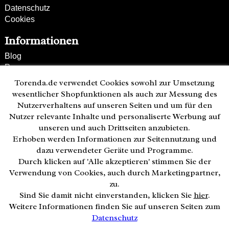
Datenschutz
Cookies
Informationen
Blog
Presse
Partner
Torenda.de verwendet Cookies sowohl zur Umsetzung
Versand und Zahlung
wesentlicher Shopfunktionen als auch zur Messung des
Bestellung wiederrufen
Nutzerverhaltens auf unseren Seiten und um für den
Nutzer relevante Inhalte und personaliserte Werbung auf
Kunden-Hotline
unseren und auch Drittseiten anzubieten.
(040) 244 249-49
Erhoben werden Informationen zur Seitennutzung und
Mo - Fr 08:00 - 18:00
dazu verwendeter Geräte und Programme.
Durch klicken auf 'Alle akzeptieren' stimmen Sie der
Zahlweisen:
Verwendung von Cookies, auch durch Marketingpartner,
zu.
Sind Sie damit nicht einverstanden, klicken Sie
hier
.
Weitere Informationen finden Sie auf unseren Seiten zum
Datenschutz