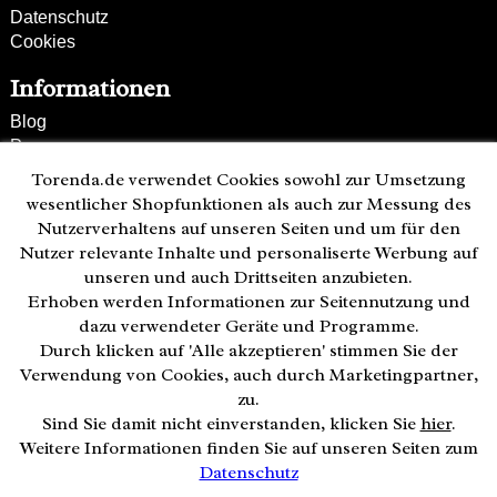
Datenschutz
Cookies
Informationen
Blog
Presse
Partner
Torenda.de verwendet Cookies sowohl zur Umsetzung
Versand und Zahlung
wesentlicher Shopfunktionen als auch zur Messung des
Bestellung wiederrufen
Nutzerverhaltens auf unseren Seiten und um für den
Nutzer relevante Inhalte und personaliserte Werbung auf
Kunden-Hotline
unseren und auch Drittseiten anzubieten.
(040) 244 249-49
Erhoben werden Informationen zur Seitennutzung und
Mo - Fr 08:00 - 18:00
dazu verwendeter Geräte und Programme.
Durch klicken auf 'Alle akzeptieren' stimmen Sie der
Zahlweisen:
Verwendung von Cookies, auch durch Marketingpartner,
zu.
Sind Sie damit nicht einverstanden, klicken Sie
hier
.
Weitere Informationen finden Sie auf unseren Seiten zum
Datenschutz