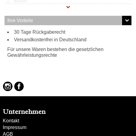
Innen:
Reißverschlussfach
2 Steckfächer
Ihre Vorteile
Tragweise:
30 Tage Rückgaberecht
Henkel
Versandkostenfrei in Deutschland
Schulterriemen
Besonderheiten:
Für unsere Waren bestehen die gesetzlichen
verstellbarer Schulterriemen
Gewährleistungsrechte
Unternehmen
Kontakt
Impressum
AGB