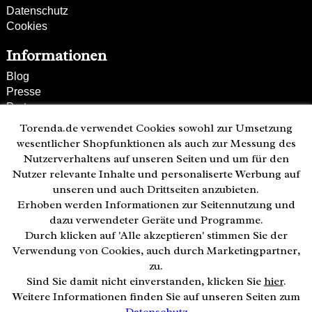
Datenschutz
Cookies
Informationen
Blog
Presse
Partner
Versand und Zahlung
Torenda.de verwendet Cookies sowohl zur Umsetzung
Bestellung wiederrufen
wesentlicher Shopfunktionen als auch zur Messung des
Nutzerverhaltens auf unseren Seiten und um für den
Kunden-Hotline
Nutzer relevante Inhalte und personaliserte Werbung auf
(040) 244 249-49
unseren und auch Drittseiten anzubieten.
Mo - Fr 08:00 - 18:00
Erhoben werden Informationen zur Seitennutzung und
• geöffnet
dazu verwendeter Geräte und Programme.
Durch klicken auf 'Alle akzeptieren' stimmen Sie der
Zahlweisen:
Verwendung von Cookies, auch durch Marketingpartner,
zu.
Sind Sie damit nicht einverstanden, klicken Sie
hier
.
Weitere Informationen finden Sie auf unseren Seiten zum