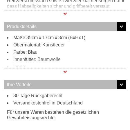
Reißverschlussfach sowie zwei Steckfächer sorgen dafür
dass Habseligkeiten sicher und griffbereit verstaut
werden können. Außen befindet sich ein weiteres
Reißverschlussfach welches für zusätzlichen Stauraum
sorgt. Durch den verstell- und abnehmbaren Schultergurt
Produktdetails
kann diese Umhängetasche auch als Clutch getragen
werden.
Maße:35cm x 17cm x 3cm (BxHxT)
Obermaterial: Kunstleder
Farbe: Blau
Innenfutter: Baumwolle
Innen:
1 Reißverschlussfach
2 Steckfächer
Ihre Vorteile
Außen:
30 Tage Rückgaberecht
1 Reißverschlussfach
Tragweise:
Versandkostenfrei in Deutschland
Schulterriemen
Für unsere Waren bestehen die gesetzlichen
Clutch
Gewährleistungsrechte
Besonderheiten: