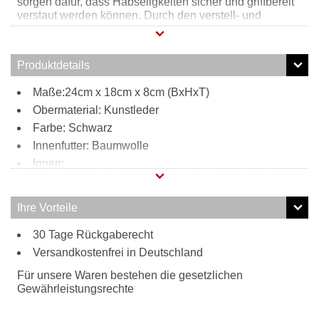
sorgen dafür, dass Habseligkeiten sicher und griffbereit
verstaut werden können. Durch den verstell- und
abnehmbaren Schultergurt kann diese Henkeltasche
auch ganu bequem zur Umhängetasche umfunktioniert
werden. Dazu überzeugt diese Tasche durch ihren
Produktdetails
trendigen Vintage-Look.
Maße:24cm x 18cm x 8cm (BxHxT)
Obermaterial: Kunstleder
Farbe: Schwarz
Innenfutter: Baumwolle
Innen:
1 Reißverschlussfach
2 Steckfächer
Ihre Vorteile
Tragweise:
30 Tage Rückgaberecht
Henkel
Versandkostenfrei in Deutschland
Schulterriemen
Besonderheiten:
Für unsere Waren bestehen die gesetzlichen
verstell- und abnehmbarer Schultergurt
Gewährleistungsrechte