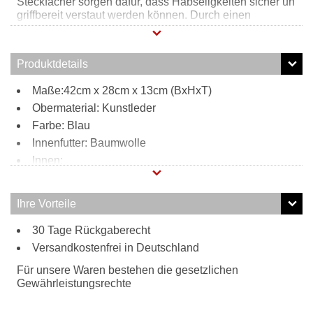
Steckfächer sorgen dafür, dass Habseligkeiten sicher un
griffbereit verstaut werden können. Durch einen
zusätzlich verstellbaren Schultergurt kann diese
Henkeltasche bequem zur Umhängetasche
umfunktioniert werden.
Produktdetails
Maße:42cm x 28cm x 13cm (BxHxT)
Obermaterial: Kunstleder
Farbe: Blau
Innenfutter: Baumwolle
Innen:
2 Steckfächer
1 Reißverschlussfach
Ihre Vorteile
Tragweise:
30 Tage Rückgaberecht
Henkel
Versandkostenfrei in Deutschland
Schulterriemen
Besonderheiten:
Für unsere Waren bestehen die gesetzlichen
verstell- und abnehmbarer Schultergurt
Gewährleistungsrechte
Vintage-Look