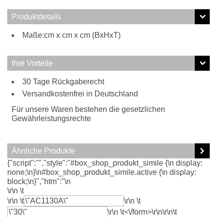
Produktdetails
Maße:cm x cm x cm (BxHxT)
Ihre Vorteile
30 Tage Rückgaberecht
Versandkostenfrei in Deutschland
Für unsere Waren bestehen die gesetzlichen
Gewährleistungsrechte
Ähnliche Produkte
{"script":"","style":"#box_shop_produkt_simile {\n display:
none;\n}\n#box_shop_produkt_simile.active {\n display:
block;\n}","htm":"\n
\r\n \t
\r\n \t
\r\n \t
\r\n \t<\/form>\r\n\r\n\t