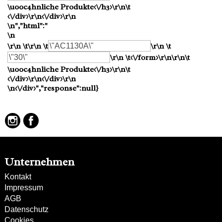
\u00c4hnliche Produkte<\/h3>\r\n\t
<\/div>\r\n<\/div>\r\n
\n","html":"
\n
\r\n \t\r\n \t
\r\n \t
\r\n \t<\/form>\r\n\r\n\t
\u00c4hnliche Produkte<\/h3>\r\n\t
<\/div>\r\n<\/div>\r\n
\n<\/div>","response":null}
Unternehmen
Kontakt
Impressum
AGB
Datenschutz
Cookies