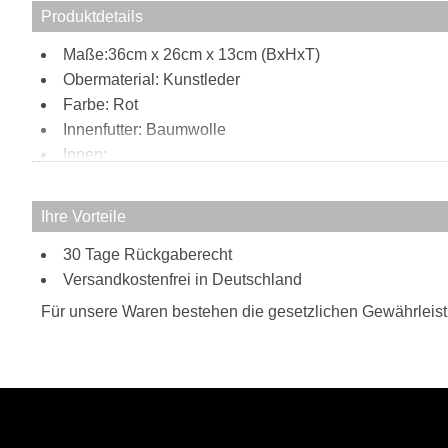
Produktdetails
Maße:36cm x 26cm x 13cm (BxHxT)
Obermaterial: Kunstleder
Farbe: Rot
Innenfutter: Baumwolle
Innen:
1 Reißverschluss
1 Handyfach
Ihre Vorteile
1 Steckfach
Außen:
30 Tage Rückgaberecht
Versandkostenfrei in Deutschland
Nieten Applikationen
Tragweise:
Für unsere Waren bestehen die gesetzlichen Gewährleis
Henkel
Schulterriemen
Besonderheiten:
verstell- und abnehmbarer Schultergurt