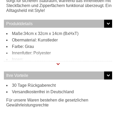
sorgt für sicheren Stauraum, während das Innenleben mit
Steckfächern und Zipperfächern funktional überzeugt. Ein
Alltagsheld mit Style!
Produktdetails
Maße:34cm x 32cm x 14cm (BxHxT)
Obermaterial: Kunstleder
Farbe: Grau
Innenfutter: Polyester
Innen:
2 Reißverschlussfächer
2 Steckfächer
Ihre Vorteile
Außen:
30 Tage Rückgaberecht
1 Reißverschlussfach
Tragweise:
Versandkostenfrei in Deutschland
Henkel
Für unsere Waren bestehen die gesetzlichen
Schulterriemen
Gewährleistungsrechte
Besonderheiten: