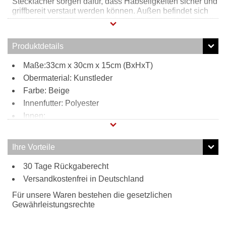
Steckfächer sorgen dafür, dass Habseligkeiten sicher und
griffbereit verstaut werden können. Außen befindet sich
ein weiteres Reißverschlussfach welches für zusätzlichen
Stauraum sorgt. Durch den verstell- und abnehmbaren
Schultergurt kann diese Henkeltasche bequem zur
Produktdetails
Umhängetasche umfunktioniert werden. Hergestellt ist
dieser Shopper Tierfreundlich 100% lederfrei.
Maße:33cm x 30cm x 15cm (BxHxT)
Obermaterial: Kunstleder
Farbe: Beige
Innenfutter: Polyester
Innen:
1 Reißverschlussfach
2 Steckfächer
Ihre Vorteile
Außen:
30 Tage Rückgaberecht
1 Reißverschlussfach
Tragweise:
Versandkostenfrei in Deutschland
verstell- und abnehmbarer Schultergurt
Für unsere Waren bestehen die gesetzlichen
Tierfreundlich 100 % lederfrei
Gewährleistungsrechte