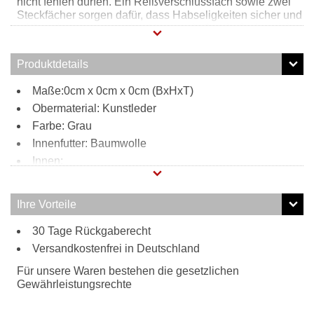
nicht fehlen dürfen. Ein Reißverschlussfach sowie zwei
Steckfächer sorgen dafür, dass Habseligkeiten sicher und
griffbereit verstaut werden können. Außen befinden sich
zwei weitere Steckfächer welche für zusätzlichen
Stauraum sorgen. Durch den verstell- und abnehmbaren
Produktdetails
Schultergurt kann diese Henkeltasche bequem zur
Umhängetasche umfunktioniert werden.
Maße:0cm x 0cm x 0cm (BxHxT)
Obermaterial: Kunstleder
Farbe: Grau
Innenfutter: Baumwolle
Innen:
1 Reißverschlussfach
2 Steckfächer
Ihre Vorteile
Außen:
30 Tage Rückgaberecht
2 Einsteckfächer
Tragweise:
Versandkostenfrei in Deutschland
Henkel
Für unsere Waren bestehen die gesetzlichen
Schulterriemen
Gewährleistungsrechte
Besonderheiten: