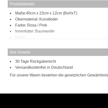
Produktdetails
Maße:40cm x 23cm x 12cm (BxHxT)
Obermaterial: Kunstleder
Farbe: Rosa / Pink
Innenfutter: Baumwolle
Innen:
2 Steckfächer
Reißverschlussfach
Ihre Vorteile
Außen:
30 Tage Rückgaberecht
Reißverschlussfach
Tragweise:
Versandkostenfrei in Deutschland
Henkel
Für unsere Waren bestehen die gesetzlichen Gewährleis
Schulterriemen
Besonderheiten:
verstell- und abnehmbarer Schulterriemen