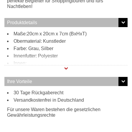
perfekte Begleiter für Shoppingtouren und fürs
Nachtleben!
Produktdetails
Maße:20cm x 20cm x 7cm (BxHxT)
Obermaterial: Kunstleder
Farbe: Grau, Silber
Innenfutter: Polyester
Innen:
Polyester
rosa
Ihre Vorteile
1 Reißverschlussfach
Tragweise:
30 Tage Rückgaberecht
Versandkostenfrei in Deutschland
Umhängetasche
Für unsere Waren bestehen die gesetzlichen
Gewährleistungsrechte