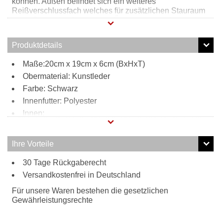
können. Außen befindet sich ein weiteres
Reißverschlussfach welches für zusätzlichen Stauraum
sorgt. Durch den flauschigen Überschlag sind Ihnen viele
Blicke gesichert. Hergestellt ist diese Umhängetasche
100% Tierfreundlich und Lederfrei.
Produktdetails
Maße:20cm x 19cm x 6cm (BxHxT)
Obermaterial: Kunstleder
Farbe: Schwarz
Innenfutter: Polyester
Innen:
1 Reißverschlussfach
1 Steckfach
Ihre Vorteile
Außen:
30 Tage Rückgaberecht
1 Reißverschlussfach
Tragweise:
Versandkostenfrei in Deutschland
Schulterriemen
Für unsere Waren bestehen die gesetzlichen
Besonderheiten:
Gewährleistungsrechte
Schultergurt