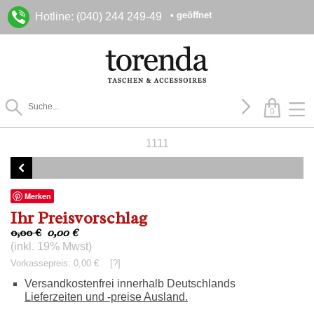
• geöffnet
Hotline: (040) 244 249-49
0
1111
Merken
Ihr Preisvorschlag
0,00 €
0,00
€
(inkl. 19% Mwst)
Vorkassepreis: 0,00 €
[?]
Versandkostenfrei innerhalb Deutschlands
Lieferzeiten und -preise Ausland.