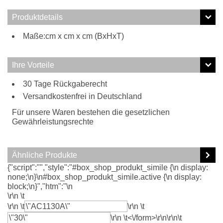
Produktdetails
Maße:cm x cm x cm (BxHxT)
Ihre Vorteile
30 Tage Rückgaberecht
Versandkostenfrei in Deutschland
Für unsere Waren bestehen die gesetzlichen
Gewährleistungsrechte
Ähnliche Produkte
{"script":"","style":"#box_shop_produkt_simile {\n display:
none;\n}\n#box_shop_produkt_simile.active {\n display:
block;\n}","htm":"\n
\r\n \t
\r\n \t
\r\n \t
\r\n \t<\/form>\r\n\r\n\t