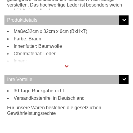
verstellen. Das hochwertige Leder ist besonders weich
und fühlt sich toll an!
Produktdetails
Maße:32cm x 32cm x 6cm (BxHxT)
Farbe: Braun
Innenfutter: Baumwolle
Obermaterial: Leder
Innen:
Reißverschlussfach
2 Steckfächer
Ihre Vorteile
2 Stiftefächer
Außen:
30 Tage Rückgaberecht
Versandkostenfrei in Deutschland
großes Reißverschlussfach
Tragweise:
Für unsere Waren bestehen die gesetzlichen
Schulterriemen
Gewährleistungsrechte
Besonderheiten:
hochwertiges Leder