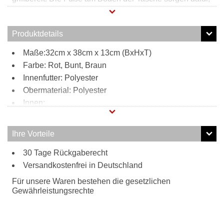
dass man die Tasche mal eben abstellen kann, ohne
dass die dreckig wird, kaputt geht oder umkippt. Der süße
Anhänger am Henkel kann auch als Schlüsselanhänger
Produktdetails
benutzt werden.
Maße:32cm x 38cm x 13cm (BxHxT)
Farbe: Rot, Bunt, Braun
Innenfutter: Polyester
Obermaterial: Polyester
Innen:
2 Steckfächer
Reißverschlussfach
Ihre Vorteile
Tragweise:
30 Tage Rückgaberecht
Henkel
Besonderheiten:
Versandkostenfrei in Deutschland
Füße am Boden
Für unsere Waren bestehen die gesetzlichen
Anhänger am Henkel
Gewährleistungsrechte