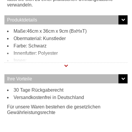
verwandeln.
Produktdetails
Maße:46cm x 36cm x 9cm (BxHxT)
Obermaterial: Kunstleder
Farbe: Schwarz
Innenfutter: Polyester
Innen:
Reißverschlussfach
Handyfach
Ihre Vorteile
Steckfach
Tragweise:
30 Tage Rückgaberecht
Versandkostenfrei in Deutschland
Henkel
Schulterriemen
Für unsere Waren bestehen die gesetzlichen
Besonderheiten:
Gewährleistungsrechte
verstell- und abnehmbarer Schulterriemen
Karabiner für Schlüssel