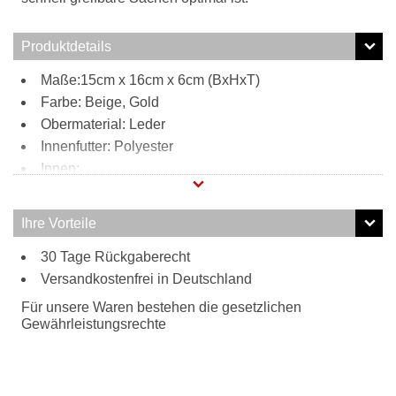
Produktdetails
Maße:15cm x 16cm x 6cm (BxHxT)
Farbe: Beige, Gold
Obermaterial: Leder
Innenfutter: Polyester
Innen:
Steckfach
Tragweise:
Ihre Vorteile
Tragegriff
30 Tage Rückgaberecht
Schulterriemen
Besonderheiten:
Versandkostenfrei in Deutschland
verstell- und abnehmbarer Schulterriemen
Für unsere Waren bestehen die gesetzlichen
Gewährleistungsrechte