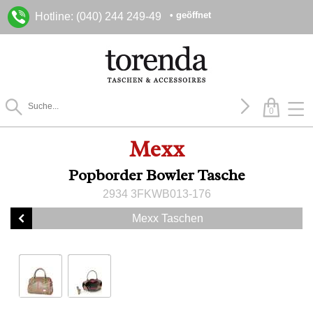
• geöffnet
Hotline: (040) 244 249-49
0
Mexx
Popborder Bowler Tasche
2934 3FKWB013-176
Mexx Taschen