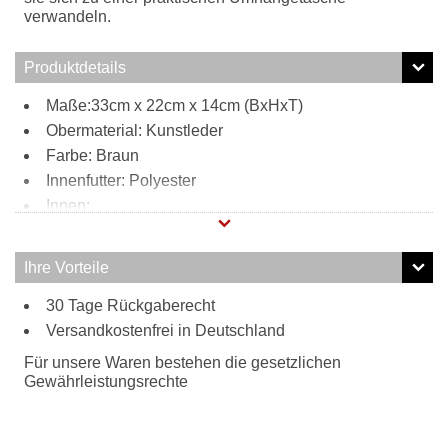
verwandeln.
Produktdetails
Maße:33cm x 22cm x 14cm (BxHxT)
Obermaterial: Kunstleder
Farbe: Braun
Innenfutter: Polyester
Innen:
Reißverschlussfach
2 Steckfächer
Ihre Vorteile
Außen:
30 Tage Rückgaberecht
jeweils 1 Steckfach an den Seiten
Tragweise:
Versandkostenfrei in Deutschland
Henkel
Für unsere Waren bestehen die gesetzlichen
Schulterriemen
Gewährleistungsrechte
Besonderheiten:
abnehm- und verstellbarer Schulterriemen