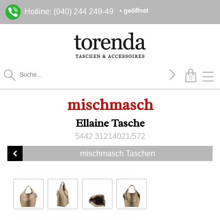
• geöffnet
Hotline: (040) 244 249-49
0
mischmasch
Ellaine Tasche
5442 31214021/572
mischmasch Taschen