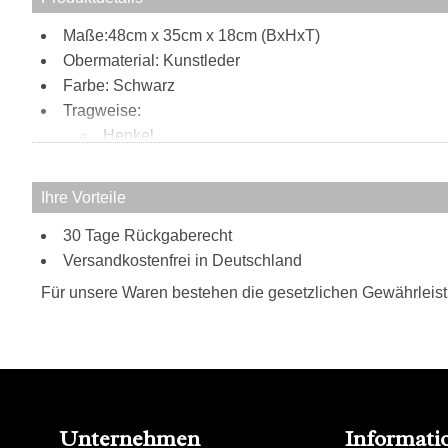
Maße:48cm x 35cm x 18cm (BxHxT)
Obermaterial: Kunstleder
Farbe: Schwarz
Tragweise:
Henkel
Schulterriemen
Besonderheiten:
Ihre Vorteile
verstell- und abnehmbarer Schultergurt
30 Tage Rückgaberecht
Lackoptik
Versandkostenfrei in Deutschland
Für unsere Waren bestehen die gesetzlichen Gewährleis
Unternehmen
Informati