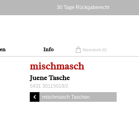
30 Tage Rückgaberecht
Versandkostenfrei in Deutschland
en
Info
Warenkorb (
0
)
mischmasch
Juene Tasche
5431 30115019/2
mischmasch Taschen