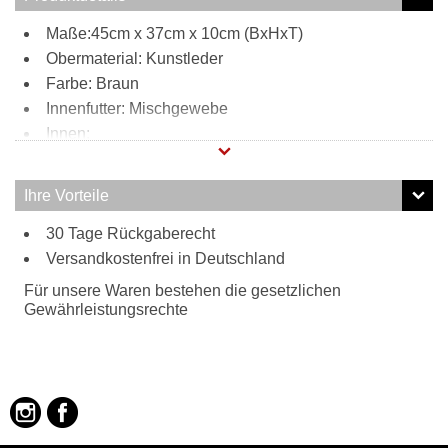
Maße:45cm x 37cm x 10cm (BxHxT)
Obermaterial: Kunstleder
Farbe: Braun
Innenfutter: Mischgewebe
Innen:
1 Reißverschlussfach
1Steckfach
Ihre Vorteile
1 Handyfach
Tragweise:
30 Tage Rückgaberecht
Versandkostenfrei in Deutschland
Henkel
Für unsere Waren bestehen die gesetzlichen
Gewährleistungsrechte