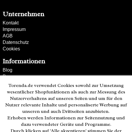
Unternehmen
Kontakt
Impressum
AGB
Datenschutz
Cookies
Informationen
Blog
Presse
Partner
Torenda.de verwendet Cookies sowohl zur Umsetzung
Versand und Zahlung
wesentlicher Shopfunktionen als auch zur Messung des
Bestellung wiederrufen
Nutzerverhaltens auf unseren Seiten und um für den
Nutzer relevante Inhalte und personaliserte Werbung auf
Kunden-Hotline
unseren und auch Drittseiten anzubieten.
(040) 244 249-49
Erhoben werden Informationen zur Seitennutzung und
Mo - Fr 08:00 - 18:00
dazu verwendeter Geräte und Programme.
Durch klicken auf 'Alle akzeptieren' stimmen Sie der