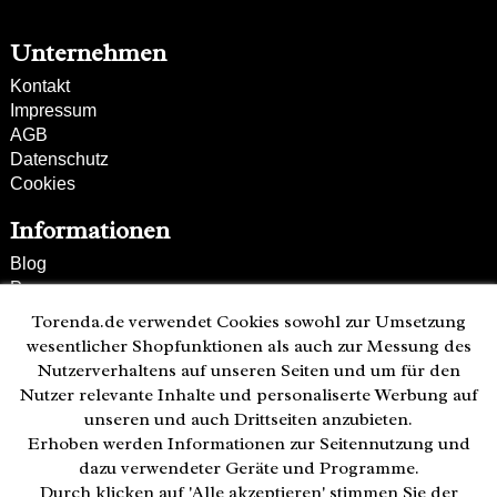
Unternehmen
Kontakt
Impressum
AGB
Datenschutz
Cookies
Informationen
Blog
Presse
Partner
Torenda.de verwendet Cookies sowohl zur Umsetzung
Versand und Zahlung
wesentlicher Shopfunktionen als auch zur Messung des
Bestellung wiederrufen
Nutzerverhaltens auf unseren Seiten und um für den
Nutzer relevante Inhalte und personaliserte Werbung auf
Kunden-Hotline
unseren und auch Drittseiten anzubieten.
(040) 244 249-49
Erhoben werden Informationen zur Seitennutzung und
Mo - Fr 08:00 - 18:00
dazu verwendeter Geräte und Programme.
Durch klicken auf 'Alle akzeptieren' stimmen Sie der