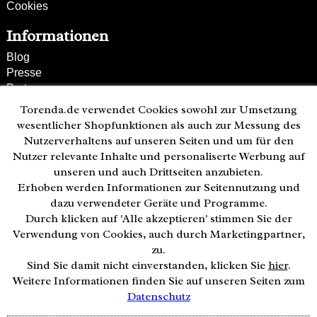
Cookies
Informationen
Blog
Presse
Partner
Versand und Zahlung
Torenda.de verwendet Cookies sowohl zur Umsetzung
Bestellung wiederrufen
wesentlicher Shopfunktionen als auch zur Messung des
Nutzerverhaltens auf unseren Seiten und um für den
Kunden-Hotline
Nutzer relevante Inhalte und personaliserte Werbung auf
(040) 244 249-49
unseren und auch Drittseiten anzubieten.
Mo - Fr 08:00 - 18:00
Erhoben werden Informationen zur Seitennutzung und
• geöffnet
dazu verwendeter Geräte und Programme.
Durch klicken auf 'Alle akzeptieren' stimmen Sie der
Zahlweisen:
Verwendung von Cookies, auch durch Marketingpartner,
zu.
Sind Sie damit nicht einverstanden, klicken Sie
hier
.
Weitere Informationen finden Sie auf unseren Seiten zum
Datenschutz