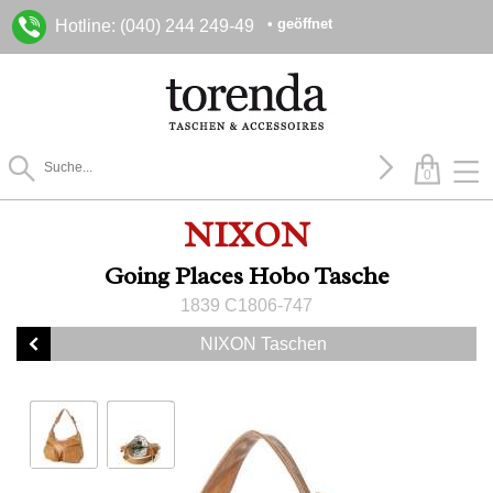
• geöffnet
Hotline: (040) 244 249-49
0
NIXON
Going Places Hobo Tasche
1839 C1806-747
NIXON Taschen