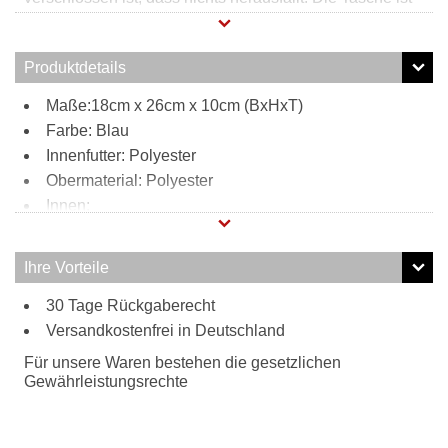
durch ihr robustes Material sehr gut für Ausflüge, Sport
etc. geeignet. Durch den verstellbaren Gurt kann die
Tasche leicht, auf den Körper und die Aktivität perfekt
Produktdetails
abgestimmt, verstellt werden.
Maße:18cm x 26cm x 10cm (BxHxT)
Farbe: Blau
Innenfutter: Polyester
Obermaterial: Polyester
Innen:
Steckfach
Stiftefach
Ihre Vorteile
Reißverschlussfach
Außen:
30 Tage Rückgaberecht
Versandkostenfrei in Deutschland
großes Fach vorne
Tragweise:
Für unsere Waren bestehen die gesetzlichen
Schultergurt
Gewährleistungsrechte
Besonderheiten:
verstellbarer Schultergurt