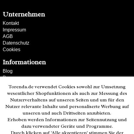
Schultergurt verstellbar
Rückseite verstärkt
Unternehmen
Kontakt
Impressum
AGB
Datenschutz
Cookies
Informationen
Blog
Presse
Partner
Torenda.de verwendet Cookies sowohl zur Umsetzung
Versand und Zahlung
wesentlicher Shopfunktionen als auch zur Messung des
Bestellung wiederrufen
Nutzerverhaltens auf unseren Seiten und um für den
Nutzer relevante Inhalte und personaliserte Werbung auf
Kunden-Hotline
unseren und auch Drittseiten anzubieten.
(040) 244 249-49
Erhoben werden Informationen zur Seitennutzung und
Mo - Fr 08:00 - 18:00
dazu verwendeter Geräte und Programme.
Durch klicken auf 'Alle akzeptieren' stimmen Sie der