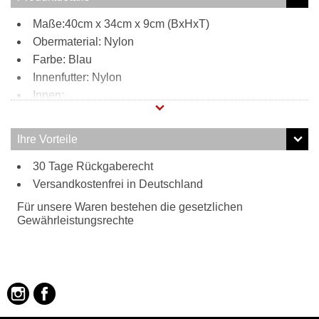
Maße:40cm x 34cm x 9cm (BxHxT)
Obermaterial: Nylon
Farbe: Blau
Innenfutter: Nylon
Innen:
1 Hauptfach mit Reißverschluss
1 Steckfach
Ihre Vorteile
3 Stiftfächer
30 Tage Rückgaberecht
1 Handyfach
Außen:
Versandkostenfrei in Deutschland
1 Reißverschlussfach
Für unsere Waren bestehen die gesetzlichen
Tragweise:
Gewährleistungsrechte
Schultergurt
Tragegriff
Besonderheiten:
Überschlag mit Klettverschluss und Quiksilver
Logoapplikation