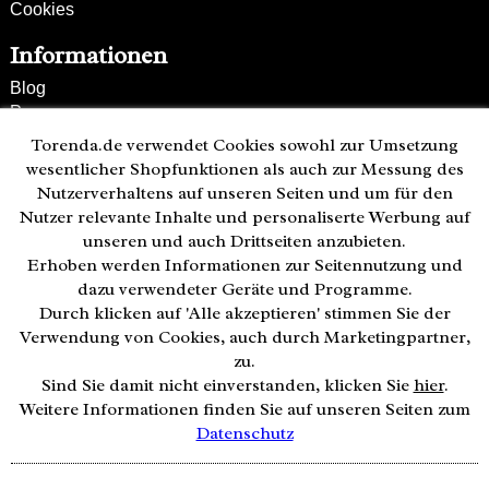
Cookies
Informationen
Blog
Presse
Partner
Torenda.de verwendet Cookies sowohl zur Umsetzung
Versand und Zahlung
wesentlicher Shopfunktionen als auch zur Messung des
Bestellung wiederrufen
Nutzerverhaltens auf unseren Seiten und um für den
Nutzer relevante Inhalte und personaliserte Werbung auf
Kunden-Hotline
unseren und auch Drittseiten anzubieten.
(040) 244 249-49
Erhoben werden Informationen zur Seitennutzung und
Mo - Fr 08:00 - 18:00
dazu verwendeter Geräte und Programme.
Durch klicken auf 'Alle akzeptieren' stimmen Sie der
Zahlweisen:
Verwendung von Cookies, auch durch Marketingpartner,
zu.
Sind Sie damit nicht einverstanden, klicken Sie
hier
.
Weitere Informationen finden Sie auf unseren Seiten zum
Datenschutz
© 2026 by Uhrzeit.org
Notwendige Cookies