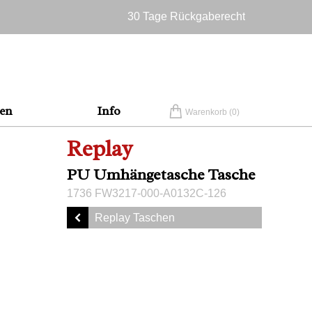
30 Tage Rückgaberecht
Versandkostenfrei in Deutschland
en
Info
Warenkorb (
0
)
Replay
PU Umhängetasche Tasche
1736 FW3217-000-A0132C-126
Replay Taschen