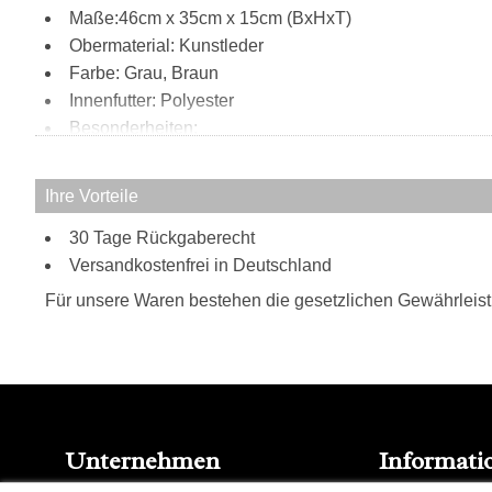
Maße:46cm x 35cm x 15cm (BxHxT)
Obermaterial: Kunstleder
Farbe: Grau, Braun
Innenfutter: Polyester
Besonderheiten:
verstellbarer Schulterriemen
Metallplakette mit Replay-Schriftzug vorne
Ihre Vorteile
30 Tage Rückgaberecht
Versandkostenfrei in Deutschland
Für unsere Waren bestehen die gesetzlichen Gewährleis
Unternehmen
Informati