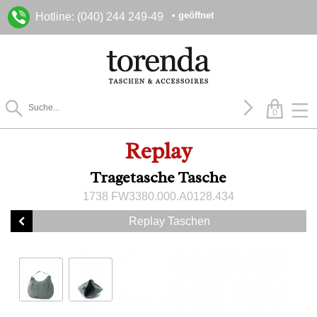
• geöffnet
Hotline: (040) 244 249-49
0
Replay
Tragetasche Tasche
1738 FW3380.000.A0128.434
Replay Taschen