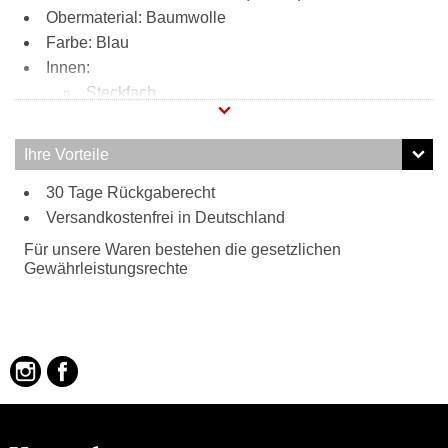
Obermaterial: Baumwolle
Farbe: Blau
Innen:
Steckfach
Reißverschlussfach
Handyfach
Ihre Vorteile
Tragweise:
30 Tage Rückgaberecht
Henkel
Besonderheiten:
Versandkostenfrei in Deutschland
Jeansoptik
Für unsere Waren bestehen die gesetzlichen
Gewährleistungsrechte