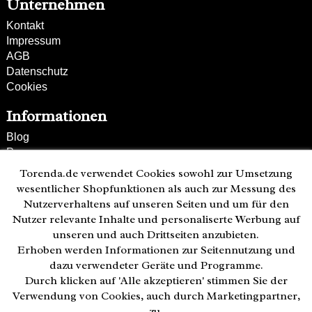
Unternehmen
Kontakt
Impressum
AGB
Datenschutz
Cookies
Informationen
Blog
Presse
Partner
Torenda.de verwendet Cookies sowohl zur Umsetzung
Versand und Zahlung
wesentlicher Shopfunktionen als auch zur Messung des
Bestellung wiederrufen
Nutzerverhaltens auf unseren Seiten und um für den
Nutzer relevante Inhalte und personaliserte Werbung auf
Kunden-Hotline
unseren und auch Drittseiten anzubieten.
(040) 244 249-49
Erhoben werden Informationen zur Seitennutzung und
Mo - Fr 08:00 - 18:00
dazu verwendeter Geräte und Programme.
Durch klicken auf 'Alle akzeptieren' stimmen Sie der
Zahlweisen:
Verwendung von Cookies, auch durch Marketingpartner,
zu.