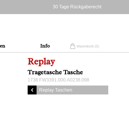
30 Tage Rückgaberecht
Versandkostenfrei in Deutschland
en
Info
Warenkorb (
0
)
Replay
Tragetasche Tasche
1738 FW3391.000.A0238.098
Replay Taschen