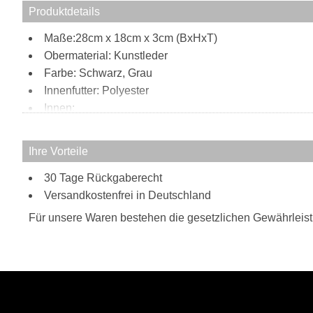
Produktdetails
Maße:28cm x 18cm x 3cm (BxHxT)
Obermaterial: Kunstleder
Farbe: Schwarz, Grau
Innenfutter: Polyester
Innen:
Reißverschlussfach
Tragweise:
Ihre Vorteile
Schulterriemen
Besonderheiten:
30 Tage Rückgaberecht
Versandkostenfrei in Deutschland
auffällige Nietenapplikation
Schlüsselanhänger am Riemen
Für unsere Waren bestehen die gesetzlichen Gewährleis