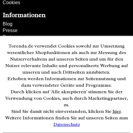
Cookies
Informationen
Blog
Presse
Partner
Versand und Zahlung
Torenda.de verwendet Cookies sowohl zur Umsetzung
Bestellung wiederrufen
wesentlicher Shopfunktionen als auch zur Messung des
Nutzerverhaltens auf unseren Seiten und um für den
Kunden-Hotline
Nutzer relevante Inhalte und personaliserte Werbung auf
(040) 244 249-49
unseren und auch Drittseiten anzubieten.
Mo - Fr 08:00 - 18:00
Erhoben werden Informationen zur Seitennutzung und
• geöffnet
dazu verwendeter Geräte und Programme.
Durch klicken auf 'Alle akzeptieren' stimmen Sie der
Zahlweisen:
Verwendung von Cookies, auch durch Marketingpartner,
zu.
Sind Sie damit nicht einverstanden, klicken Sie
hier
.
Weitere Informationen finden Sie auf unseren Seiten zum
Datenschutz