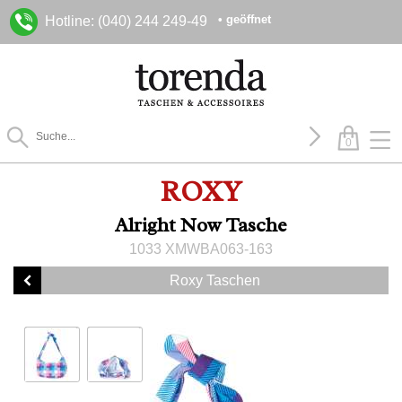
• geöffnet
Hotline: (040) 244 249-49
0
ROXY
Alright Now Tasche
1033 XMWBA063-163
Roxy Taschen