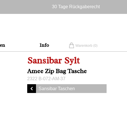
30 Tage Rückgaberecht
Versandkostenfrei in Deutschland
en
Info
Warenkorb (
0
)
Sansibar Sylt
Amee Zip Bag Tasche
2322 B-072-AM-37
Sansibar Taschen