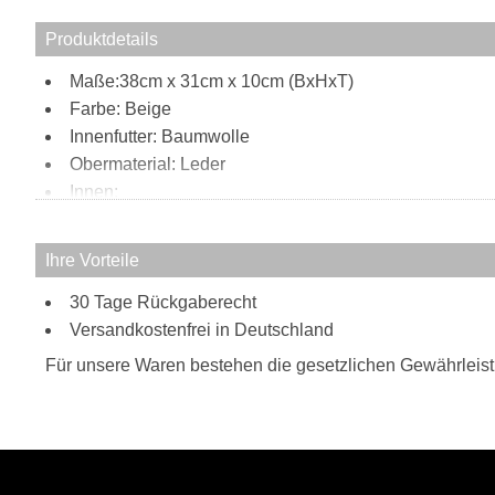
Produktdetails
Maße:38cm x 31cm x 10cm (BxHxT)
Farbe: Beige
Innenfutter: Baumwolle
Obermaterial: Leder
Innen:
1 Reißverschlussfach, 1 Handyfach, 2 Stifthalter
3 Kartensteckfächer
Ihre Vorteile
Außen:
30 Tage Rückgaberecht
1 Reißverschlussfach
Tragweise:
Versandkostenfrei in Deutschland
Henkel
Für unsere Waren bestehen die gesetzlichen Gewährleis
Schulterriemen
Besonderheiten:
verstell- und abnehmbarer Schultergurt