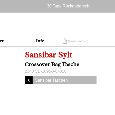
30 Tage Rückgaberecht
Versandkostenfrei in Deutschland
en
Info
Warenkorb (
0
)
Sansibar Sylt
Crossover Bag Tasche
2340 SB-1095-AO-016
Sansibar Taschen