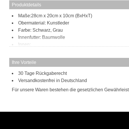
Produktdetails
Maße:28cm x 20cm x 10cm (BxHxT)
Obermaterial: Kunstleder
Farbe: Schwarz, Grau
Innenfutter: Baumwolle
Innen:
1 Reißverschlussfach
2 Steckfächer
Ihre Vorteile
Außen:
30 Tage Rückgaberecht
1 Reißverschlussfach
Versandkostenfrei in Deutschland
1 Steckfach mit Druckknopfverschluss
Tragweise:
Für unsere Waren bestehen die gesetzlichen Gewährleis
Schulterriemen
Besonderheiten:
verstellbarer Schultergurt