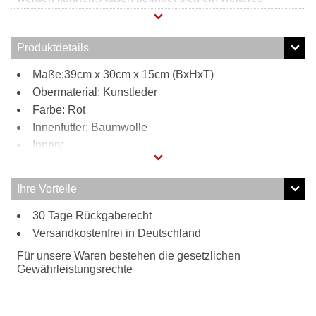
Reißverschlussfach welches für zusätzlichen Stauraum
sorgt. Durch den verstell- und abnehmbaren Schultergurt
kann diese Henkeltasche bequem zur Umhängetasche
Produktdetails
umfunktioniert werden.
Maße:39cm x 30cm x 15cm (BxHxT)
Obermaterial: Kunstleder
Farbe: Rot
Innenfutter: Baumwolle
Innen:
2 Reißverschlussfächer
2 Steckfächer
Ihre Vorteile
Außen:
30 Tage Rückgaberecht
1 Reißverschlussfach
Tragweise:
Versandkostenfrei in Deutschland
Henkel
Für unsere Waren bestehen die gesetzlichen
Schulterriemen
Gewährleistungsrechte
Besonderheiten:
verstell- und abnehmbarer Schultergurt