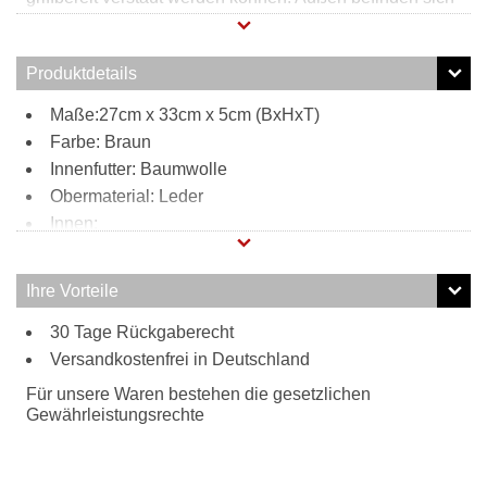
zwei weitere Einsteckfächer sowie ein
Reißverschlussfach welche für zusätzlichen Stauraum
sorgen. Die Tasche ist aus echtem Leder hergestellt.
Produktdetails
Maße:27cm x 33cm x 5cm (BxHxT)
Farbe: Braun
Innenfutter: Baumwolle
Obermaterial: Leder
Innen:
1 Reißverschlussfach
2 Steckfächer
Ihre Vorteile
Außen:
30 Tage Rückgaberecht
1 Reißverschlussfach
Versandkostenfrei in Deutschland
2 Einsteckfächer mit Druckknopf
Tragweise:
Für unsere Waren bestehen die gesetzlichen
Schulterriemen
Gewährleistungsrechte
Besonderheiten:
verstellbarer Schultergurt