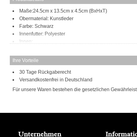
Maße:24.5cm x 13.5cm x 4.5cm (BxHxT)
Obermaterial: Kunstleder
Farbe: Schwarz
Innenfutter: Polyester
Innen:
1 Reißverschlussfach
Außen:
Ihre Vorteile
Sansibar Logo
Tragweise:
30 Tage Rückgaberecht
Versandkostenfrei in Deutschland
Clutch
Schulterriemen
Für unsere Waren bestehen die gesetzlichen Gewährleis
Besonderheiten:
abnehmbarer Schultergurt
Unternehmen
Informati