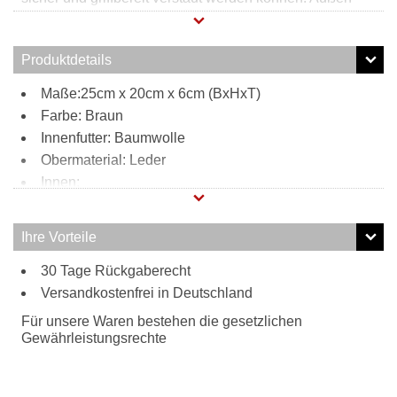
befindet sich ein weiteres Reißverschlussfach, welches
für zusätzlichen Stauraum sorgt. Der Schultergurt lässt
sich bequem in der Größe verstellen.
Produktdetails
Maße:25cm x 20cm x 6cm (BxHxT)
Farbe: Braun
Innenfutter: Baumwolle
Obermaterial: Leder
Innen:
1 Reißverschlussfach
2 Steckfächer
Ihre Vorteile
Außen:
30 Tage Rückgaberecht
1 Reißverschlussfach
Tragweise:
Versandkostenfrei in Deutschland
Schulterriemen
Für unsere Waren bestehen die gesetzlichen
Besonderheiten:
Gewährleistungsrechte
hochwertiges Leder
verstellbarer Schultergurt