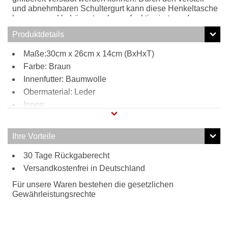
und abnehmbaren Schultergurt kann diese Henkeltasche
bequem zur Umhängetasche umfunktioniert werden.
Produktdetails
Maße:30cm x 26cm x 14cm (BxHxT)
Farbe: Braun
Innenfutter: Baumwolle
Obermaterial: Leder
Innen:
1 Reißverschlussfach
2 Steckfächer
Ihre Vorteile
Tragweise:
30 Tage Rückgaberecht
Henkel
Versandkostenfrei in Deutschland
Schulterriemen
Besonderheiten:
Für unsere Waren bestehen die gesetzlichen
verstell- und abnehmbarer Schultergurt
Gewährleistungsrechte
hochwertiges Leder